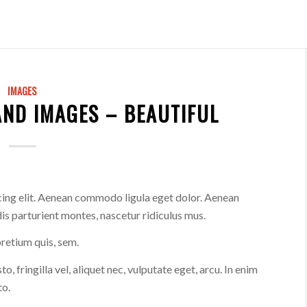
IMAGES
AND IMAGES – BEAUTIFUL
cing elit. Aenean commodo ligula eget dolor. Aenean
s parturient montes, nascetur ridiculus mus.
pretium quis, sem.
 fringilla vel, aliquet nec, vulputate eget, arcu. In enim
to.