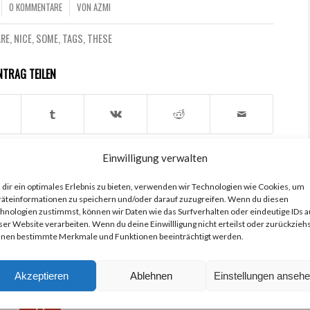
0 KOMMENTARE
VON
AZMI
/
ARE
,
NICE
,
SOME
,
TAGS
,
THESE
NTRAG TEILEN
Einwilligung verwalten
ICH AUCH INTERESSIEREN
dir ein optimales Erlebnis zu bieten, verwenden wir Technologien wie Cookies, um
äteinformationen zu speichern und/oder darauf zuzugreifen. Wenn du diesen
hnologien zustimmst, können wir Daten wie das Surfverhalten oder eindeutige IDs a
ser Website verarbeiten. Wenn du deine Einwillligung nicht erteilst oder zurückziehs
nen bestimmte Merkmale und Funktionen beeinträchtigt werden.
Akzeptieren
Ablehnen
Einstellungen anseh
0