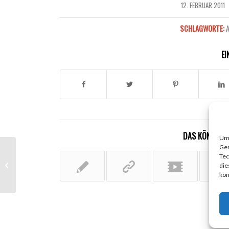
12. FEBRUAR 2011
/
SCHLAGWORTE:
EI
DAS KÖNNTE D
Um 
Ger
Tec
Another title for our pretty cool blog
die
kön