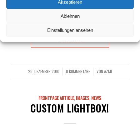
Akzeptieren
Donec quam felis, ultricies nec, pellentesque eu, pretium
Ablehnen
quis, sem.
Einstellungen ansehen
Weiterlesen
28. DEZEMBER 2010
0 KOMMENTARE
VON
AZMI
/
/
FRONTPAGE ARTICLE
,
IMAGES
,
NEWS
CUSTOM LIGHTBOX!