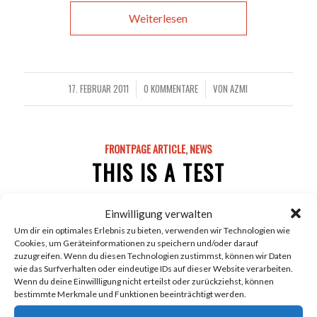
Weiterlesen
17. FEBRUAR 2011
0 KOMMENTARE
VON
AZMI
/
/
FRONTPAGE ARTICLE
,
NEWS
THIS IS A TEST
Einwilligung verwalten
Um dir ein optimales Erlebnis zu bieten, verwenden wir Technologien wie
Cookies, um Geräteinformationen zu speichern und/oder darauf
zuzugreifen. Wenn du diesen Technologien zustimmst, können wir Daten
Lorem ipsum dolor sit amet, consectetuer adipiscing
wie das Surfverhalten oder eindeutige IDs auf dieser Website verarbeiten.
elit. Aenean commodo ligula eget dolor. Aenean massa.
Wenn du deine Einwillligung nicht erteilst oder zurückziehst, können
bestimmte Merkmale und Funktionen beeinträchtigt werden.
Cum sociis natoque penatibus et magnis dis parturient
montes, nascetur ridiculus mus.