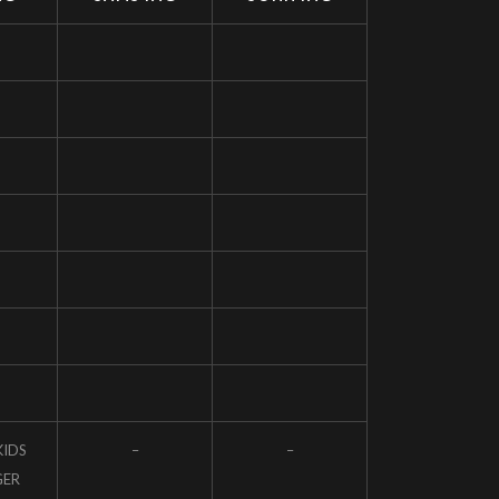
KIDS
–
–
GER