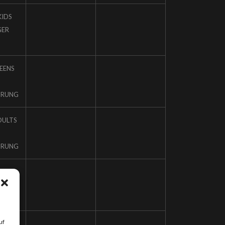
KIDS
GER
TEENS
HRUNG
DULTS
HRUNG
uf