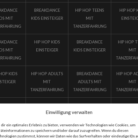
AKDANCE
BREAKDANCE
HIP HOP TEENS
HIP HOP 
IDS MIT
KIDS EINSTEIGER
MIT
EINSTEI
ERFAHRUNG
TANZERFAHRUNG
AKDANCE
HIP HOP KIDS
BREAKDANCE
HIP HOP 
IDS MIT
EINSTEIGER
KIDS EINSTEIGER
MIT
ERFAHRUNG
TANZERFA
 HOP KIDS
HIP HOP ADULTS
BREAKDANCE
HIP HOP A
NSTEIGER
MIT
ADULTS MIT
MIT
TANZERFAHRUNG
TANZERFAHRUNG
TANZERFA
NCEHALL
Einwilligung verwalten
LTS MIT
ERFAHRUNG
dir ein optimales Erlebnis zu bieten, verwenden wir Technologien wie Cookies, um
äteinformationen zu speichern und/oder darauf zuzugreifen. Wenn du diesen
hnologien zustimmst, können wir Daten wie das Surfverhalten oder eindeutige IDs a
NCEHALL