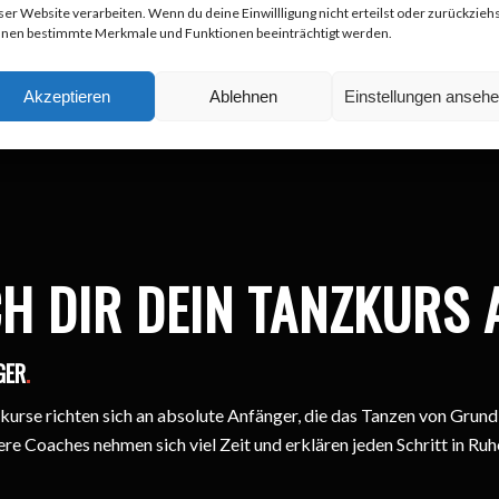
ser Website verarbeiten. Wenn du deine Einwillligung nicht erteilst oder zurückziehs
NSTEIGER
nen bestimmte Merkmale und Funktionen beeinträchtigt werden.
Akzeptieren
Ablehnen
Einstellungen anseh
H DIR DEIN TANZKURS 
GER
.
kurse richten sich an absolute Anfänger, die das Tanzen von Grund
re Coaches nehmen sich viel Zeit und erklären jeden Schritt in Ru