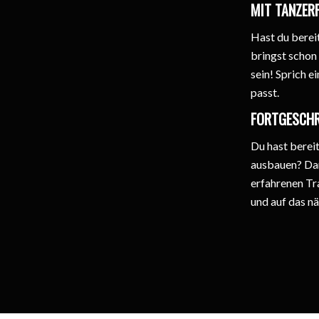
MIT TANZE
Hast du berei
bringst schon
sein! Sprich e
passt.
FORTGESCH
Du hast berei
ausbauen? Dan
erfahrenen Tra
und auf das n