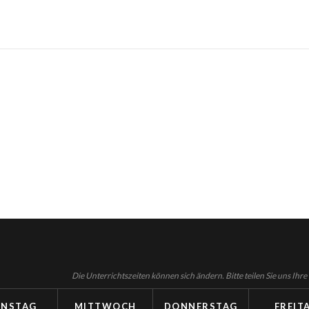
Die Unterrichtszeiten können sich ändern. Bitte teilen Sie uns Ihr
ENSTAG
MITTWOCH
DONNERSTAG
FREIT