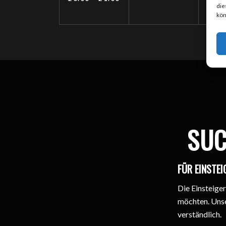
die
EI
kön
SUC
FÜR EINSTEI
Die Einsteiger
möchten. Unse
verständlich.