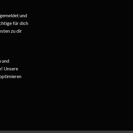
ngemeldet und
htige für dich
sten zu dir
n und
h! Unsere
 optimieren